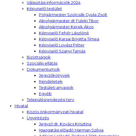
Választási információk 2024
Képviselő testület
Polgármester Szolcsák Gyula Zsolt
Alpolgármester dr Füleki Tibor
Alpolgármester Kerek Ákos
Képviselő Fehér Lászlóné
Képviselő Karsai Brigitta Tímea
Képviselő Lovász Péter
Képviselő Szanyi Tamás
Bizottságok
Szociális ellátás
Dokumentumok
Jegyzőkönyvek
Rendeletek
Testületi anyagok
Egyéb
Településrendezési terv
Hivatal
Közös önkormányzati hivatal
Ügyintézés
Jegyző dr. Kovács Krisztina
Igazgatási előadó Harman Szilvia