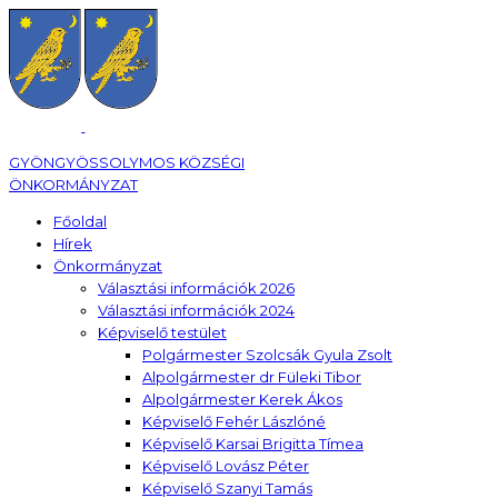
GYÖNGYÖSSOLYMOS KÖZSÉGI
ÖNKORMÁNYZAT
Főoldal
Hírek
Önkormányzat
Választási információk 2026
Választási információk 2024
Képviselő testület
Polgármester Szolcsák Gyula Zsolt
Alpolgármester dr Füleki Tibor
Alpolgármester Kerek Ákos
Képviselő Fehér Lászlóné
Képviselő Karsai Brigitta Tímea
Képviselő Lovász Péter
Képviselő Szanyi Tamás