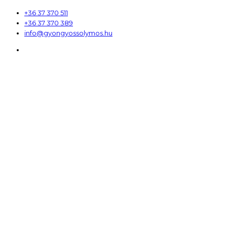
+36 37 370 511
+36 37 370 389
info@gyongyossolymos.hu