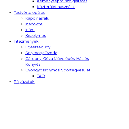
Kéményseprői szolgáltatás
Közterület használat
Testvértelepülés
Kápolnásfalu
Inacovce
Inám
Kissolymos
Intézmények
Egészségügy
Solymosy Óvoda
Gárdonyi Géza Művelődési Ház és
Könyvtár
Gyöngyössolymosi Sportegyesület
TAO
Pályázatok
Üdvözöljük Gyöngyössolymoson
MEGALAKULT A KÉPVISELŐ-TESTÜLET
GYÖNGYÖSSOLYMOSON