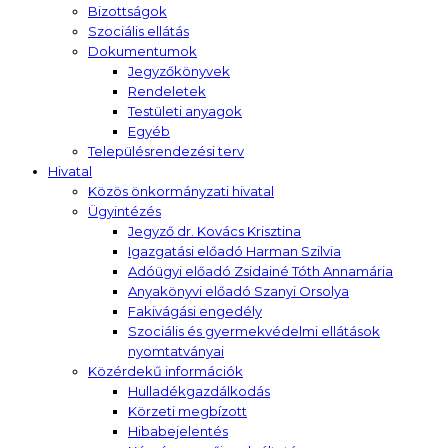
Bizottságok
Szociális ellátás
Dokumentumok
Jegyzőkönyvek
Rendeletek
Testületi anyagok
Egyéb
Településrendezési terv
Hivatal
Közös önkormányzati hivatal
Ügyintézés
Jegyző dr. Kovács Krisztina
Igazgatási előadó Harman Szilvia
Adóügyi előadó Zsidainé Tóth Annamária
Anyakönyvi előadó Szanyi Orsolya
Fakivágási engedély
Szociális és gyermekvédelmi ellátások
nyomtatványai
Közérdekű információk
Hulladékgazdálkodás
Körzeti megbízott
Hibabejelentés