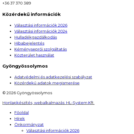
+36 37 370 389
Közérdekű információk
Választási információk 2026
Választási információk 2024
Hulladékgazdálkodás
Hibabejelentés
Kéményseprői szolgáltatás
Közterület használat
Gyöngyössolymos
Adatvédelmi és adatkezelési szabályzat
Közérdekű adatok megismerése
© 2026 Gyöngyössolymos
Honlapkészítés, webalkalmazás:
HL-System Kft.
Főoldal
Hírek
Önkormányzat
Választási információk 2026