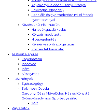
Adóügyi előadó Zsidainé Tóth Annamária
Anyakönyvi előadó Szanyi Orsolya
Fakivágási engedély
Szociális és gyermekvédelmi ellátások
nyomtatványai
Közérdekű információk
Hulladékgazdálkodás
Körzeti megbízott
Hibabejelentés
Kéményseprői szolgáltatás
Közterület használat
Testvértelepülés
Kápolnásfalu
Inacovce
Inám
Kissolymos
Intézmények
Egészségügy
Solymosy Óvoda
Gárdonyi Géza Művelődési Ház és Könyvtár
Gyöngyössolymosi Sportegyesület
TAO
Pályázatok