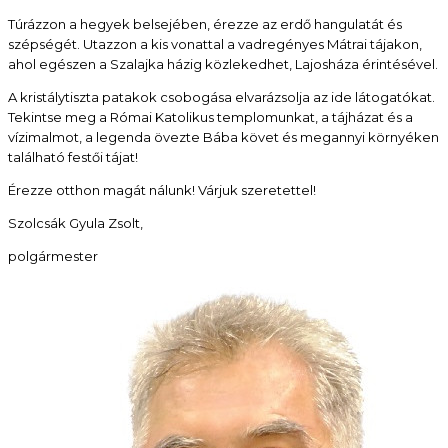
Túrázzon a hegyek belsejében, érezze az erdő hangulatát és
szépségét. Utazzon a kis vonattal a vadregényes Mátrai tájakon,
ahol egészen a Szalajka házig közlekedhet, Lajosháza érintésével.
A kristálytiszta patakok csobogása elvarázsolja az ide látogatókat.
Tekintse meg a Római Katolikus templomunkat, a tájházat és a
vízimalmot, a legenda övezte Bába követ és megannyi környéken
található festői tájat!
Érezze otthon magát nálunk! Várjuk szeretettel!
Szolcsák Gyula Zsolt,
polgármester