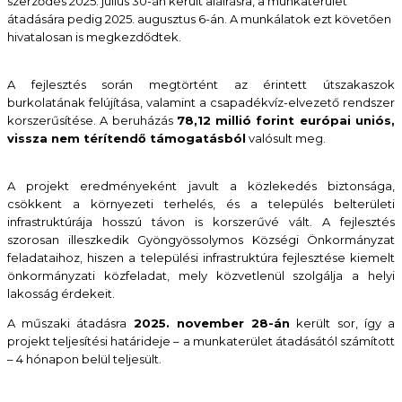
szerződés 2025. július 30-án került aláírásra, a munkaterület
átadására pedig 2025. augusztus 6-án. A munkálatok ezt követően
hivatalosan is megkezdődtek.
A fejlesztés során megtörtént az érintett útszakaszok
burkolatának felújítása, valamint a csapadékvíz-elvezető rendszer
korszerűsítése. A beruházás
78,12 millió forint európai uniós,
vissza nem térítendő támogatásból
valósult meg.
A projekt eredményeként javult a közlekedés biztonsága,
csökkent a környezeti terhelés, és a település belterületi
infrastruktúrája hosszú távon is korszerűvé vált. A fejlesztés
szorosan illeszkedik Gyöngyössolymos Községi Önkormányzat
feladataihoz, hiszen a települési infrastruktúra fejlesztése kiemelt
önkormányzati közfeladat, mely közvetlenül szolgálja a helyi
lakosság érdekeit.
A műszaki átadásra
2025. november 28-án
került sor, így a
projekt teljesítési határideje – a munkaterület átadásától számított
– 4 hónapon belül teljesült.