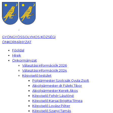
GYÖNGYÖSSOLYMOS KÖZSÉGI
ÖNKORMÁNYZAT
Főoldal
Hírek
Önkormányzat
Választási információk 2026
Választási információk 2024
Képviselő testület
Polgármester Szolcsák Gyula Zsolt
Alpolgármester dr Füleki Tibor
Alpolgármester Kerek Ákos
Képviselő Fehér Lászlóné
Képviselő Karsai Brigitta Tímea
Képviselő Lovász Péter
Képviselő Szanyi Tamás