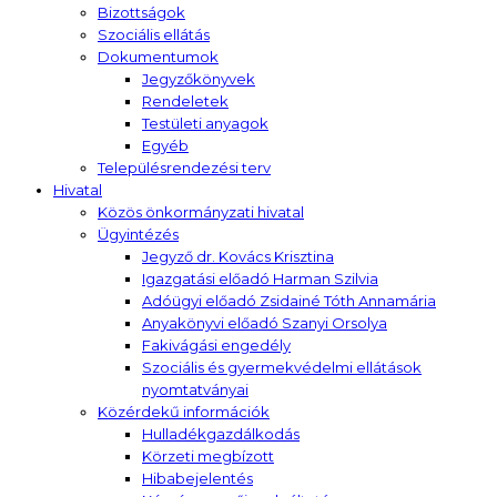
Bizottságok
Szociális ellátás
Dokumentumok
Jegyzőkönyvek
Rendeletek
Testületi anyagok
Egyéb
Településrendezési terv
Hivatal
Közös önkormányzati hivatal
Ügyintézés
Jegyző dr. Kovács Krisztina
Igazgatási előadó Harman Szilvia
Adóügyi előadó Zsidainé Tóth Annamária
Anyakönyvi előadó Szanyi Orsolya
Fakivágási engedély
Szociális és gyermekvédelmi ellátások
nyomtatványai
Közérdekű információk
Hulladékgazdálkodás
Körzeti megbízott
Hibabejelentés