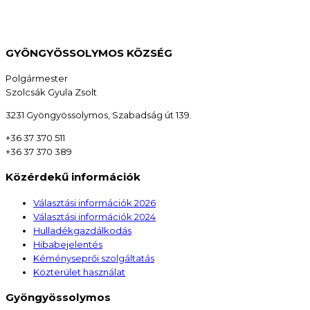
GYÖNGYÖSSOLYMOS KÖZSÉG
Polgármester
Szolcsák Gyula Zsolt
3231 Gyöngyössolymos, Szabadság út 139.
+36 37 370 511
+36 37 370 389
Közérdekű információk
Választási információk 2026
Választási információk 2024
Hulladékgazdálkodás
Hibabejelentés
Kéményseprői szolgáltatás
Közterület használat
Gyöngyössolymos