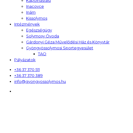
Kápolnásfalu
Inacovce
Inám
Kissolymos
Intézmények
Egészségügy
Solymosy Óvoda
Gárdonyi Géza Művelődési Ház és Könyvtár
Gyöngyössolymosi Sportegyesület
TAO
Pályázatok
+36 37 370 511
+36 37 370 389
info@gyongyossolymos.hu