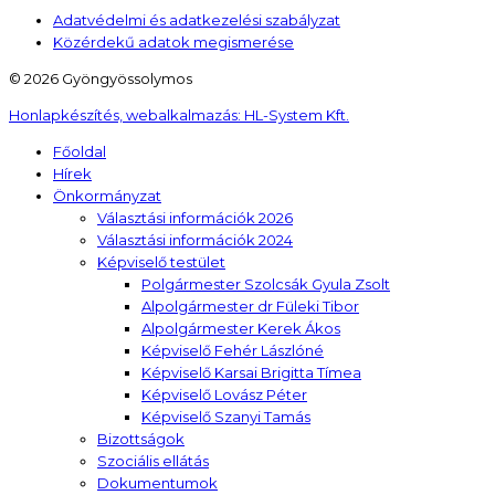
Adatvédelmi és adatkezelési szabályzat
Közérdekű adatok megismerése
© 2026 Gyöngyössolymos
Honlapkészítés, webalkalmazás:
HL-System Kft.
Főoldal
Hírek
Önkormányzat
Választási információk 2026
Választási információk 2024
Képviselő testület
Polgármester Szolcsák Gyula Zsolt
Alpolgármester dr Füleki Tibor
Alpolgármester Kerek Ákos
Képviselő Fehér Lászlóné
Képviselő Karsai Brigitta Tímea
Képviselő Lovász Péter
Képviselő Szanyi Tamás
Bizottságok
Szociális ellátás
Dokumentumok