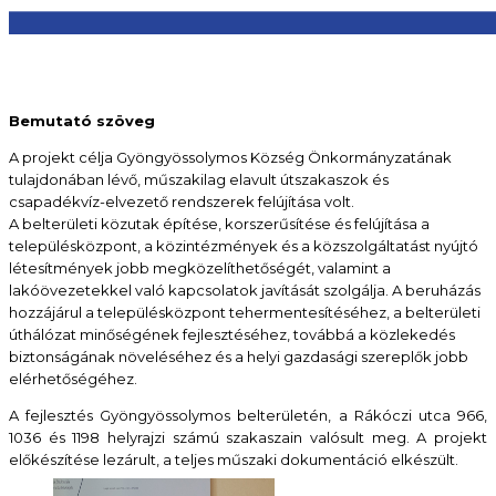
Bemutató szöveg
A projekt célja Gyöngyössolymos Község Önkormányzatának
tulajdonában lévő, műszakilag elavult útszakaszok és
csapadékvíz-elvezető rendszerek felújítása volt.
A belterületi közutak építése, korszerűsítése és felújítása a
településközpont, a közintézmények és a közszolgáltatást nyújtó
létesítmények jobb megközelíthetőségét, valamint a
lakóövezetekkel való kapcsolatok javítását szolgálja. A beruházás
hozzájárul a településközpont tehermentesítéséhez, a belterületi
úthálózat minőségének fejlesztéséhez, továbbá a közlekedés
biztonságának növeléséhez és a helyi gazdasági szereplők jobb
elérhetőségéhez.
A fejlesztés Gyöngyössolymos belterületén, a Rákóczi utca 966,
1036 és 1198 helyrajzi számú szakaszain valósult meg. A projekt
előkészítése lezárult, a teljes műszaki dokumentáció elkészült.