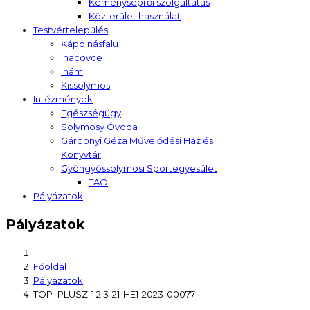
Kéményseprői szolgáltatás
Közterület használat
Testvértelepülés
Kápolnásfalu
Inacovce
Inám
Kissolymos
Intézmények
Egészségügy
Solymosy Óvoda
Gárdonyi Géza Művelődési Ház és
Könyvtár
Gyöngyössolymosi Sportegyesület
TAO
Pályázatok
Pályázatok
Főoldal
Pályázatok
TOP_PLUSZ-1.2.3-21-HE1-2023-00077