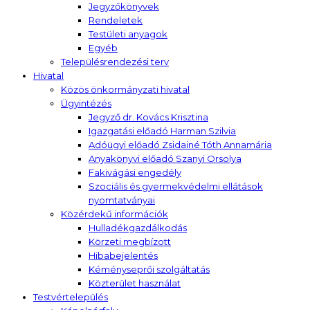
Jegyzőkönyvek
Rendeletek
Testületi anyagok
Egyéb
Településrendezési terv
Hivatal
Közös önkormányzati hivatal
Ügyintézés
Jegyző dr. Kovács Krisztina
Igazgatási előadó Harman Szilvia
Adóügyi előadó Zsidainé Tóth Annamária
Anyakönyvi előadó Szanyi Orsolya
Fakivágási engedély
Szociális és gyermekvédelmi ellátások
nyomtatványai
Közérdekű információk
Hulladékgazdálkodás
Körzeti megbízott
Hibabejelentés
Kéményseprői szolgáltatás
Közterület használat
Testvértelepülés