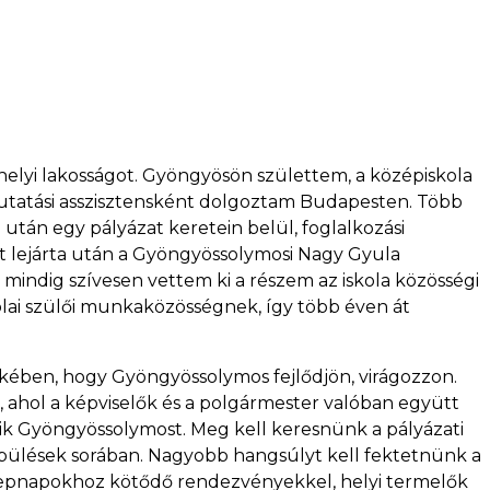
 helyi lakosságot. Gyöngyösön születtem, a középiskola
utatási asszisztensként dolgoztam Budapesten. Több
tán egy pályázat keretein belül, foglalkozási
 lejárta után a Gyöngyössolymosi Nagy Gyula
 mindig szívesen vettem ki a részem az iskola közösségi
kolai szülői munkaközösségnek, így több éven át
kében, hogy Gyöngyössolymos fejlődjön, virágozzon.
ni, ahol a képviselők és a polgármester valóban együtt
ik Gyöngyössolymost. Meg kell keresnünk a pályázati
elepülések sorában. Nagyobb hangsúlyt kell fektetnünk a
nnepnapokhoz kötődő rendezvényekkel, helyi termelők