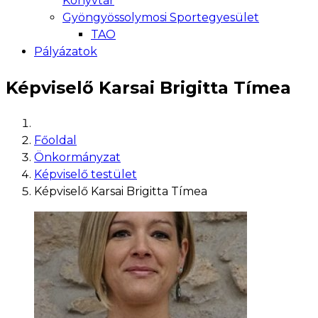
Könyvtár
Gyöngyössolymosi Sportegyesület
TAO
Pályázatok
Képviselő Karsai Brigitta Tímea
Főoldal
Önkormányzat
Képviselő testület
Képviselő Karsai Brigitta Tímea