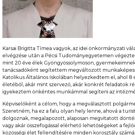
Karsai Brigitta Tímea vagyok, az idei önkormányzati vá
elvégzése után a Pécsi Tudományegyetemen végeztem e
mint 20 éve élek Gyöngyössolymoson, gyermekeimnek sz
tanácsadóként segítettem megváltozott munkaképessé
Katolikus Általános Iskolában helyezkedtem el, ahol 8 
életéből, akár mint szervező, akár konkrét feladatok r
igyekeztem önkéntes munkámmal segíteni az intézmén
Képviselőként a célom, hogy a megválasztott polgárme
Szeretném, ha ez a falu olyan hely lenne, ahová a turis
dolgoznak, megalapozott, alaposan megvitatott döntés
vagy akár összefogással elérhető lehetőségeket a fejlő
közösségi élet fellendítésére minden korosztály szám