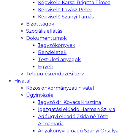
Képviselő Karsai Brigitta Tímea
Képviselő Lovász Péter
Képviselő Szanyi Tamás
Bizottságok
Szociális ellátás
Dokumentumok
Jegyzőkönyvek
Rendeletek
Testületi anyagok
Egyéb
Településrendezési terv
Hivatal
Közös önkormányzati hivatal
Ügyintézés
Jegyző dr. Kovács Krisztina
Igazgatási előadó Harman Szilvia
Adóügyi előadó Zsidainé Tóth
Annamária
Anyakönyvi előadó Szanyi Orsolya