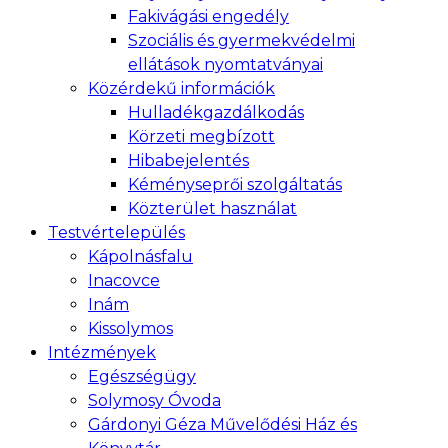
Fakivágási engedély
Szociális és gyermekvédelmi
ellátások nyomtatványai
Közérdekű információk
Hulladékgazdálkodás
Körzeti megbízott
Hibabejelentés
Kéményseprői szolgáltatás
Közterület használat
Testvértelepülés
Kápolnásfalu
Inacovce
Inám
Kissolymos
Intézmények
Egészségügy
Solymosy Óvoda
Gárdonyi Géza Művelődési Ház és