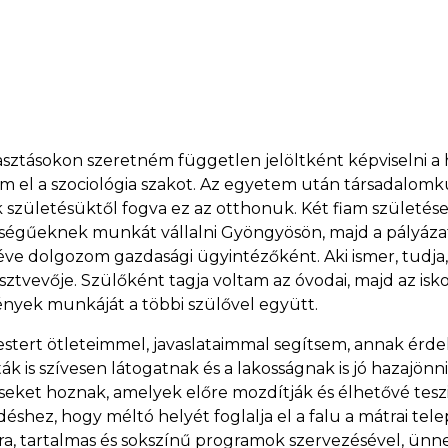
lasztásokon szeretném független jelöltként képviselni a
l a szociológia szakot. Az egyetem után társadalomk
ületésüktől fogva ez az otthonuk. Két fiam születése u
gűeknek munkát vállalni Gyöngyösön, majd a pályázat
éve dolgozom gazdasági ügyintézőként. Aki ismer, tudja,
észtvevője. Szülőként tagja voltam az óvodai, majd az is
yek munkáját a többi szülővel együtt.
stert ötleteimmel, javaslataimmal segítsem, annak érde
ták is szívesen látogatnak és a lakosságnak is jó hazajön
eket hoznak, amelyek előre mozdítják és élhetővé tesz
déshez, hogy méltó helyét foglalja el a falu a mátrai t
ára, tartalmas és sokszínű programok szervezésével, ü