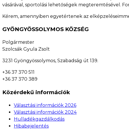
vásárával, sportolási lehetőségek megteremtésével. 
Kérem, amennyiben egyetértenek az elképzeléseimmel
GYÖNGYÖSSOLYMOS KÖZSÉG
Polgármester
Szolcsák Gyula Zsolt
3231 Gyöngyössolymos, Szabadság út 139.
+36 37 370 511
+36 37 370 389
Közérdekű információk
Választási információk 2026
Választási információk 2024
Hulladékgazdálkodás
Hibabejelentés