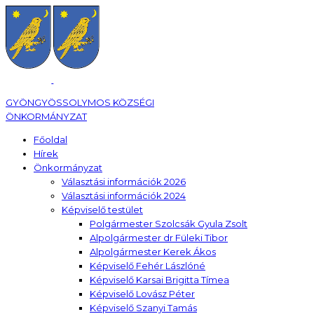
GYÖNGYÖSSOLYMOS KÖZSÉGI
ÖNKORMÁNYZAT
Főoldal
Hírek
Önkormányzat
Választási információk 2026
Választási információk 2024
Képviselő testület
Polgármester Szolcsák Gyula Zsolt
Alpolgármester dr Füleki Tibor
Alpolgármester Kerek Ákos
Képviselő Fehér Lászlóné
Képviselő Karsai Brigitta Tímea
Képviselő Lovász Péter
Képviselő Szanyi Tamás