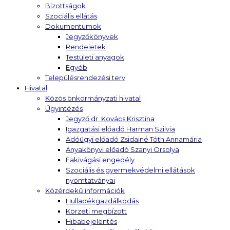
Bizottságok
Szociális ellátás
Dokumentumok
Jegyzőkönyvek
Rendeletek
Testületi anyagok
Egyéb
Településrendezési terv
Hivatal
Közös önkormányzati hivatal
Ügyintézés
Jegyző dr. Kovács Krisztina
Igazgatási előadó Harman Szilvia
Adóügyi előadó Zsidainé Tóth Annamária
Anyakönyvi előadó Szanyi Orsolya
Fakivágási engedély
Szociális és gyermekvédelmi ellátások
nyomtatványai
Közérdekű információk
Hulladékgazdálkodás
Körzeti megbízott
Hibabejelentés