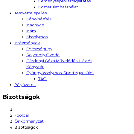
Kéményseprői szolgáltatás
Közterület használat
Testvértelepülés
Kápolnásfalu
Inacovce
Inám
Kissolymos
Intézmények
Egészségügy
Solymosy Óvoda
Gárdonyi Géza Művelődési Ház és
Könyvtár
Gyöngyössolymosi Sportegyesület
TAO
Pályázatok
Bizottságok
Főoldal
Önkormányzat
Bizottságok