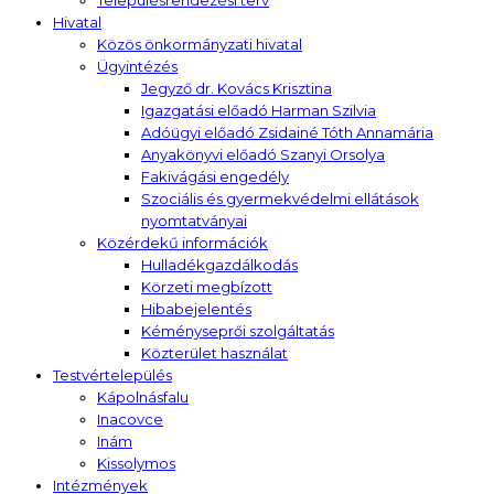
Hivatal
Közös önkormányzati hivatal
Ügyintézés
Jegyző dr. Kovács Krisztina
Igazgatási előadó Harman Szilvia
Adóügyi előadó Zsidainé Tóth Annamária
Anyakönyvi előadó Szanyi Orsolya
Fakivágási engedély
Szociális és gyermekvédelmi ellátások
nyomtatványai
Közérdekű információk
Hulladékgazdálkodás
Körzeti megbízott
Hibabejelentés
Kéményseprői szolgáltatás
Közterület használat
Testvértelepülés
Kápolnásfalu
Inacovce
Inám
Kissolymos
Intézmények