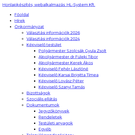
Honlapkészítés, webalkalmazás:
HL-System Kft.
Főoldal
Hírek
Önkormányzat
Választási információk 2026
Választási információk 2024
Képviselő testület
Polgármester Szolcsák Gyula Zsolt
Alpolgármester dr Füleki Tibor
Alpolgármester Kerek Ákos
Képviselő Fehér Lászlóné
Képviselő Karsai Brigitta Tímea
Képviselő Lovász Péter
Képviselő Szanyi Tamás
Bizottságok
Szociális ellátás
Dokumentumok
Jegyzőkönyvek
Rendeletek
Testületi anyagok
Egyéb
Településrendezési terv