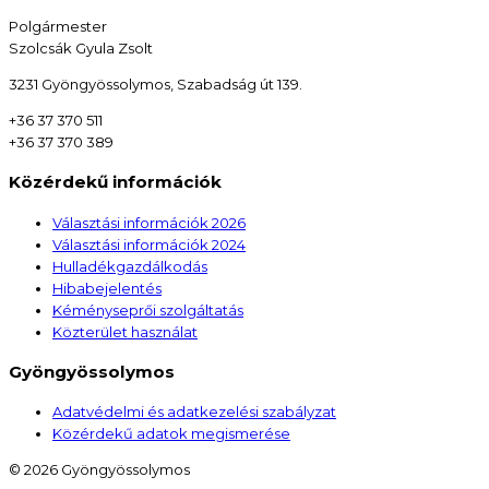
Polgármester
Szolcsák Gyula Zsolt
3231 Gyöngyössolymos, Szabadság út 139.
+36 37 370 511
+36 37 370 389
Közérdekű információk
Választási információk 2026
Választási információk 2024
Hulladékgazdálkodás
Hibabejelentés
Kéményseprői szolgáltatás
Közterület használat
Gyöngyössolymos
Adatvédelmi és adatkezelési szabályzat
Közérdekű adatok megismerése
© 2026 Gyöngyössolymos