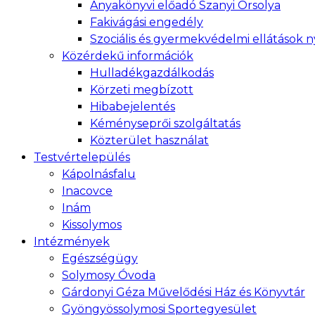
Anyakönyvi előadó Szanyi Orsolya
Fakivágási engedély
Szociális és gyermekvédelmi ellátások 
Közérdekű információk
Hulladékgazdálkodás
Körzeti megbízott
Hibabejelentés
Kéményseprői szolgáltatás
Közterület használat
Testvértelepülés
Kápolnásfalu
Inacovce
Inám
Kissolymos
Intézmények
Egészségügy
Solymosy Óvoda
Gárdonyi Géza Művelődési Ház és Könyvtár
Gyöngyössolymosi Sportegyesület