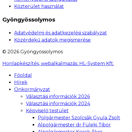
Közterület használat
Gyöngyössolymos
Adatvédelmi és adatkezelési szabályzat
Közérdekű adatok megismerése
© 2026 Gyöngyössolymos
Honlapkészítés, webalkalmazás:
HL-System Kft.
Főoldal
Hírek
Önkormányzat
Választási információk 2026
Választási információk 2024
Képviselő testület
Polgármester Szolcsák Gyula Zsolt
Alpolgármester dr Füleki Tibor
Alpolgármester Kerek Ákos