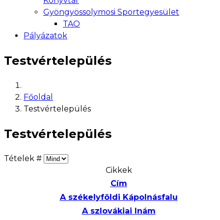
Könyvtár
Gyöngyössolymosi Sportegyesület
TAO
Pályázatok
Testvértelepülés
Főoldal
Testvértelepülés
Testvértelepülés
Tételek #
Cikkek
Cím
A székelyföldi Kápolnásfalu
A szlovákiai Inám