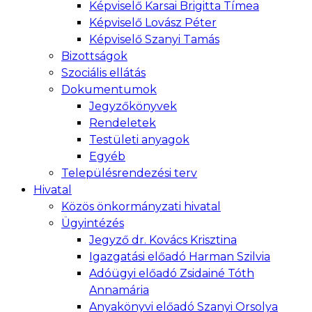
Képviselő Karsai Brigitta Tímea
Képviselő Lovász Péter
Képviselő Szanyi Tamás
Bizottságok
Szociális ellátás
Dokumentumok
Jegyzőkönyvek
Rendeletek
Testületi anyagok
Egyéb
Településrendezési terv
Hivatal
Közös önkormányzati hivatal
Ügyintézés
Jegyző dr. Kovács Krisztina
Igazgatási előadó Harman Szilvia
Adóügyi előadó Zsidainé Tóth
Annamária
Anyakönyvi előadó Szanyi Orsolya