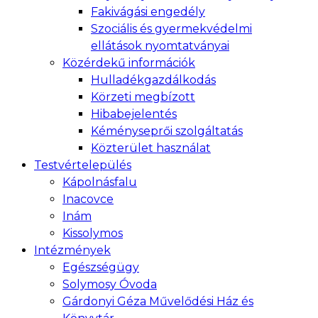
Fakivágási engedély
Szociális és gyermekvédelmi
ellátások nyomtatványai
Közérdekű információk
Hulladékgazdálkodás
Körzeti megbízott
Hibabejelentés
Kéményseprői szolgáltatás
Közterület használat
Testvértelepülés
Kápolnásfalu
Inacovce
Inám
Kissolymos
Intézmények
Egészségügy
Solymosy Óvoda
Gárdonyi Géza Művelődési Ház és