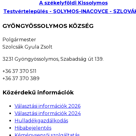
A székelyföldi Kissolymos
Testvértelepülés - SOLYMOS-INACOVCE - SZLOVÁ
GYÖNGYÖSSOLYMOS KÖZSÉG
Polgármester
Szolcsák Gyula Zsolt
3231 Gyöngyössolymos, Szabadság út 139.
+36 37 370 511
+36 37 370 389
Közérdekű információk
Választási információk 2026
Választási információk 2024
Hulladékgazdálkodás
Hibabejelentés
Kéményseprői szolgáltatás