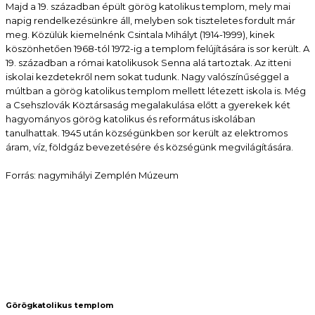
Majd a 19. században épült görög katolikus templom, mely mai
napig rendelkezésünkre áll, melyben sok tiszteletes fordult már
meg. Közülük kiemelnénk Csintala Mihályt (1914-1999), kinek
köszönhetően 1968-tól 1972-ig a templom felújítására is sor került. A
19. században a római katolikusok Senna alá tartoztak. Az itteni
iskolai kezdetekről nem sokat tudunk. Nagy valószínűséggel a
múltban a görög katolikus templom mellett létezett iskola is. Még
a Csehszlovák Köztársaság megalakulása előtt a gyerekek két
hagyományos görög katolikus és református iskolában
tanulhattak. 1945 után községünkben sor került az elektromos
áram, víz, földgáz bevezetésére és községünk megvilágítására.
Forrás: nagymihályi Zemplén Múzeum
Görögkatolikus templom