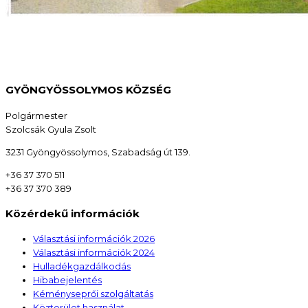
GYÖNGYÖSSOLYMOS KÖZSÉG
Polgármester
Szolcsák Gyula Zsolt
3231 Gyöngyössolymos, Szabadság út 139.
+36 37 370 511
+36 37 370 389
Közérdekű információk
Választási információk 2026
Választási információk 2024
Hulladékgazdálkodás
Hibabejelentés
Kéményseprői szolgáltatás
Közterület használat