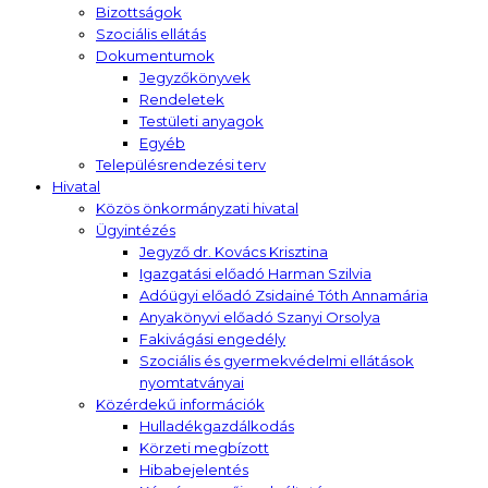
Bizottságok
Szociális ellátás
Dokumentumok
Jegyzőkönyvek
Rendeletek
Testületi anyagok
Egyéb
Településrendezési terv
Hivatal
Közös önkormányzati hivatal
Ügyintézés
Jegyző dr. Kovács Krisztina
Igazgatási előadó Harman Szilvia
Adóügyi előadó Zsidainé Tóth Annamária
Anyakönyvi előadó Szanyi Orsolya
Fakivágási engedély
Szociális és gyermekvédelmi ellátások
nyomtatványai
Közérdekű információk
Hulladékgazdálkodás
Körzeti megbízott
Hibabejelentés