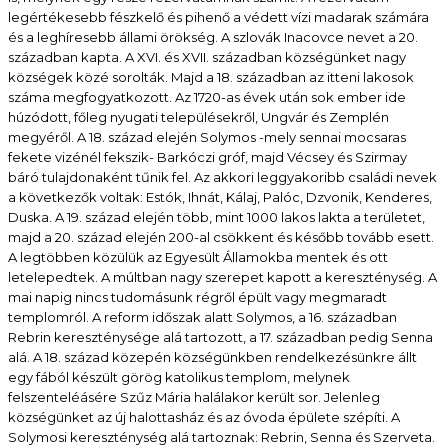
legértékesebb fészkelő és pihenő a védett vízi madarak számára
és a leghíresebb állami örökség. A szlovák Inacovce nevet a 20.
században kapta. A XVI. és XVII. században községünket nagy
községek közé sorolták. Majd a 18. században az itteni lakosok
száma megfogyatkozott. Az 1720-as évek után sok ember ide
húzódott, főleg nyugati településekről, Ungvár és Zemplén
megyéről. A 18. század elején Solymos -mely sennai mocsaras
fekete vizénél fekszik- Barkóczi gróf, majd Vécsey és Szirmay
báró tulajdonaként tűnik fel. Az akkori leggyakoribb családi nevek
a következők voltak: Estók, Ihnát, Kálaj, Palóc, Dzvonik, Kenderes,
Duska. A 19. század elején több, mint 1000 lakos lakta a területet,
majd a 20. század elején 200-al csökkent és később tovább esett.
A legtöbben közülük az Egyesült Államokba mentek és ott
letelepedtek. A múltban nagy szerepet kapott a kereszténység. A
mai napig nincs tudomásunk régről épült vagy megmaradt
templomról. A reform időszak alatt Solymos, a 16. században
Rebrin kereszténysége alá tartozott, a 17. században pedig Senna
alá. A 18. század közepén községünkben rendelkezésünkre állt
egy fából készült görög katolikus templom, melynek
felszenteléásére Szűz Mária halálakor került sor. Jelenleg
községünket az új halottasház és az óvoda épülete szépíti. A
Solymosi kereszténység alá tartoznak: Rebrin, Senna és Szerveta.