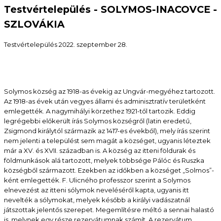
Testvértelepülés - SOLYMOS-INACOVCE -
SZLOVÁKIA
Testvértelepülés
2022. szeptember 28.
Solymos község az 1918-as évekig az Ungvár-megyéhez tartozott.
Az 1918-as évek után vegyes állami és adminisztratív területként
emlegették. A nagymihályi körzethez 1921-től tartozik. Eddig
legrégebbi előkerült írás Solymos községről (latin eredetű,
Zsigmond királytól származik az 1417-es évekből), mely írás szerint
nem jelenti a települést sem magát a községet, ugyanis léteztek
már a XV. és XVII. században is. A község az itteni földurak és
földmunkások alá tartozott, melyek többsége Pálóc és Ruszka
községből származott. Ezekben az időkben a községet „Solmos”-
ként emlegették. F. Ulicného professzor szerint a Solymos
elnevezést az itteni sólymok neveléséről kapta, ugyanis itt
nevelték a sólymokat, melyek később a királyi vadászatnál
játszottak jelentős szerepet. Megemlítésre méltó a sennai halastó
is, melynek egy része rezervátumnak számít. A rezervátum