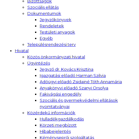
Bizottságok
Szociális ellátás
Dokumentumok
Jegyzőkönyvek
Rendeletek
Testületi anyagok
Egyéb
Településrendezési terv
Hivatal
Közös önkormányzati hivatal
Ügyintézés
Jegyző dr. Kovács Krisztina
Igazgatási előadó Harman Szilvia
Adóügyi előadó Zsidainé Tóth Annamária
Anyakönyvi előadó Szanyi Orsolya
Fakivágási engedély
Szociális és gyermekvédelmi ellátások
nyomtatványai
Közérdekű információk
Hulladékgazdálkodás
Körzeti megbízott
Hibabejelentés
Kéményseprői szolgáltatás