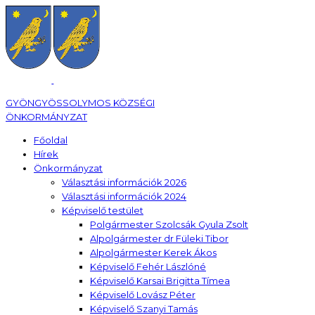
GYÖNGYÖSSOLYMOS KÖZSÉGI
ÖNKORMÁNYZAT
Főoldal
Hírek
Önkormányzat
Választási információk 2026
Választási információk 2024
Képviselő testület
Polgármester Szolcsák Gyula Zsolt
Alpolgármester dr Füleki Tibor
Alpolgármester Kerek Ákos
Képviselő Fehér Lászlóné
Képviselő Karsai Brigitta Tímea
Képviselő Lovász Péter
Képviselő Szanyi Tamás