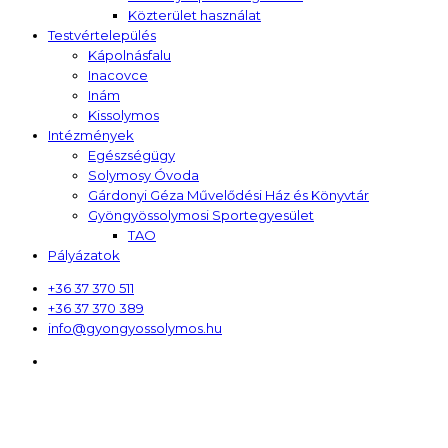
Közterület használat
Testvértelepülés
Kápolnásfalu
Inacovce
Inám
Kissolymos
Intézmények
Egészségügy
Solymosy Óvoda
Gárdonyi Géza Művelődési Ház és Könyvtár
Gyöngyössolymosi Sportegyesület
TAO
Pályázatok
+36 37 370 511
+36 37 370 389
info@gyongyossolymos.hu