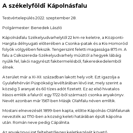
A székelyföldi Kápolnásfalu
Testvértelepülés
2022. szeptember 28.
Polgármester: Benedek László
Kápolnásfalu Székelyudvarhelytől 22 km-re keletre, a Központi-
Hargita délnyugati előterében a Csonka-patak és a Kis-Homoród
folyók völgyében fekszik. Tengerszint feletti magassága 875 m. A
falu a Csíkszereda-Székelyudvarhely műúttól a hegyek lábáig
nyúlik fel, lakói nagyrészt fakitermelésből, fakereskedelemből
élnek.
A terület már a XI-XII. században lakott hely volt. Ezt igazolja a
Gyulafehérvári Püspökség levéltárában lévő irat, mely szerint a
község 3 aranyat és 60 tízes adót fizetett. Ez az első hivatalos
írásos emlék a faluról: egy 1722-ből származó csonka anyakönyv.
Nevét azonban már 1567-ben Másijk Olahfalu néven említik.
Mostani elnevezését 1899-ben kapta, előtte Kápolnás-Oláhfalunak
nevezték az 1710-ben a község keleti határában épült kápolna
után. Román neve pedig Cápálnita.
Az anyakönyvi irat feltehetőleges keletkezését követő