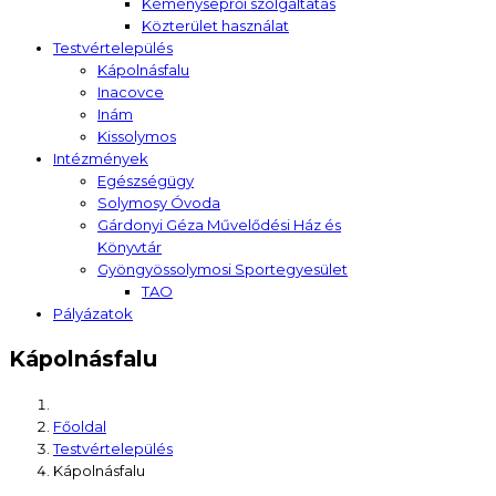
Kéményseprői szolgáltatás
Közterület használat
Testvértelepülés
Kápolnásfalu
Inacovce
Inám
Kissolymos
Intézmények
Egészségügy
Solymosy Óvoda
Gárdonyi Géza Művelődési Ház és
Könyvtár
Gyöngyössolymosi Sportegyesület
TAO
Pályázatok
Kápolnásfalu
Főoldal
Testvértelepülés
Kápolnásfalu