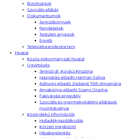
Bizottságok
Szociális ellátás
Dokumentumok
Jegyzőkönyvek
Rendeletek
Testületi anyagok
Egyéb
Településrendezési terv
Hivatal
Közös önkormányzati hivatal
Ügyintézés
Jegyző dr. Kovács Krisztina
Igazgatási előadó Harman Szilvia
Adóügyi előadó Zsidainé Tóth Annamária
Anyakönyvi előadó Szanyi Orsolya
Fakivágási engedély
Szociális és gyermekvédelmi ellátások
nyomtatványai
Közérdekű információk
Hulladékgazdálkodás
Körzeti megbízott
Hibabejelentés