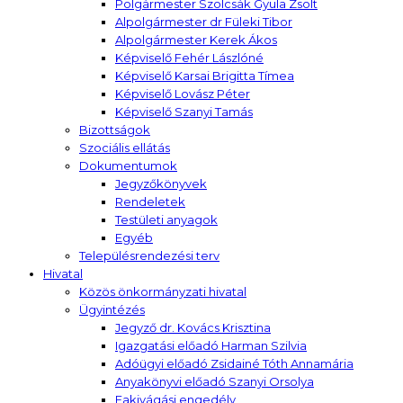
Polgármester Szolcsák Gyula Zsolt
Alpolgármester dr Füleki Tibor
Alpolgármester Kerek Ákos
Képviselő Fehér Lászlóné
Képviselő Karsai Brigitta Tímea
Képviselő Lovász Péter
Képviselő Szanyi Tamás
Bizottságok
Szociális ellátás
Dokumentumok
Jegyzőkönyvek
Rendeletek
Testületi anyagok
Egyéb
Településrendezési terv
Hivatal
Közös önkormányzati hivatal
Ügyintézés
Jegyző dr. Kovács Krisztina
Igazgatási előadó Harman Szilvia
Adóügyi előadó Zsidainé Tóth Annamária
Anyakönyvi előadó Szanyi Orsolya
Fakivágási engedély