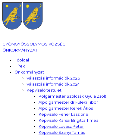
GYÖNGYÖSSOLYMOS KÖZSÉGI
ÖNKORMÁNYZAT
Főoldal
Hírek
Önkormányzat
Választási információk 2026
Választási információk 2024
Képviselő testület
Polgármester Szolcsák Gyula Zsolt
Alpolgármester dr Füleki Tibor
Alpolgármester Kerek Ákos
Képviselő Fehér Lászlóné
Képviselő Karsai Brigitta Tímea
Képviselő Lovász Péter
Képviselő Szanyi Tamás