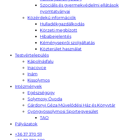
Szociális és gyermekvédelmi ellátások
nyomtatványai
Közérdekű információk
Hulladékgazdálkodás
Körzeti megbízott
Hibabejelentés
Kéményseprői szolgáltatás
Közterület használat
Testvértelepülés
Kápolnásfalu
Inacovce
Inám
Kissolymos
Intézmények
Egészségügy
Solymosy Óvoda
Gárdonyi Géza Művelődési Ház és Könyvtár
Gyöngyössolymosi Sportegyesület
TAO
Pályázatok
+36 37 370 511