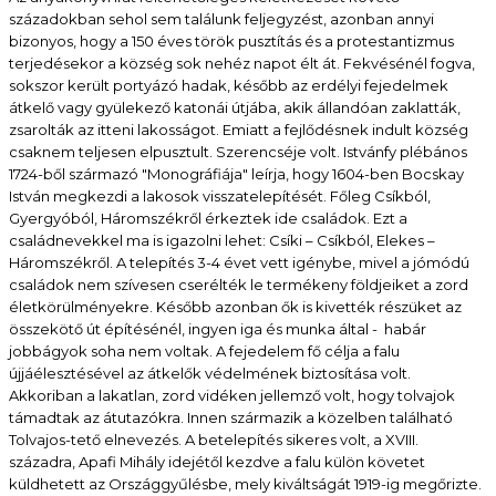
századokban sehol sem találunk feljegyzést, azonban annyi
bizonyos, hogy a 150 éves török pusztítás és a protestantizmus
terjedésekor a község sok nehéz napot élt át. Fekvésénél fogva,
sokszor került portyázó hadak, később az erdélyi fejedelmek
átkelő vagy gyülekező katonái útjába, akik állandóan zaklatták,
zsarolták az itteni lakosságot. Emiatt a fejlődésnek indult község
csaknem teljesen elpusztult. Szerencséje volt. Istvánfy plébános
1724-ből származó "Monográfiája" leírja, hogy 1604-ben Bocskay
István megkezdi a lakosok visszatelepítését. Főleg Csíkból,
Gyergyóból, Háromszékről érkeztek ide családok. Ezt a
családnevekkel ma is igazolni lehet: Csíki – Csíkból, Elekes –
Háromszékről. A telepítés 3-4 évet vett igénybe, mivel a jómódú
családok nem szívesen cserélték le termékeny földjeiket a zord
életkörülményekre. Később azonban ők is kivették részüket az
összekötő út építésénél, ingyen iga és munka által - habár
jobbágyok soha nem voltak. A fejedelem fő célja a falu
újjáélesztésével az átkelők védelmének biztosítása volt.
Akkoriban a lakatlan, zord vidéken jellemző volt, hogy tolvajok
támadtak az átutazókra. Innen származik a közelben található
Tolvajos-tető elnevezés. A betelepítés sikeres volt, a XVIII.
századra, Apafi Mihály idejétől kezdve a falu külön követet
küldhetett az Országgyűlésbe, mely kiváltságát 1919-ig megőrizte.