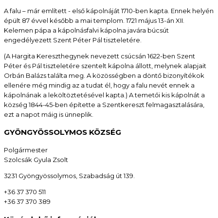
A falu – már említett - első kápolnáját 1710-ben kapta. Ennek helyén
épült 87 évvel később a mai templom. 1721 május 13-án XII.
Kelemen pápa a kápolnásfalvi kápolna javára búcsút
engedélyezett Szent Péter Pál tiszteletére.
(A Hargita Kereszthegynek nevezett csúcsán 1622-ben Szent
Péter és Pál tiszteletére szentelt kápolna állott, melynek alapjait
Orbán Balázs találta meg. A közösségben a döntő bizonyítékok
ellenére még mindig az a tudat él, hogy a falu nevét ennek a
kápolnának a leköltöztetésével kapta.) A temetői kis kápolnát a
község 1844-45-ben építette a Szentkereszt felmagasztalására,
ezt a napot máig is ünneplik.
GYÖNGYÖSSOLYMOS KÖZSÉG
Polgármester
Szolcsák Gyula Zsolt
3231 Gyöngyössolymos, Szabadság út 139.
+36 37 370 511
+36 37 370 389