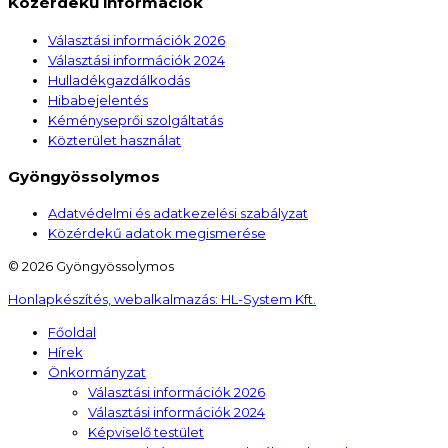
Közérdekű információk
Választási információk 2026
Választási információk 2024
Hulladékgazdálkodás
Hibabejelentés
Kéményseprői szolgáltatás
Közterület használat
Gyöngyössolymos
Adatvédelmi és adatkezelési szabályzat
Közérdekű adatok megismerése
© 2026 Gyöngyössolymos
Honlapkészítés, webalkalmazás:
HL-System Kft.
Főoldal
Hírek
Önkormányzat
Választási információk 2026
Választási információk 2024
Képviselő testület