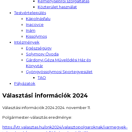
Kéményseprői szolgáltatás
Közterület használat
Testvértelepülés
Kápolnásfalu
Inacovce
Inám
Kissolymos
Intézmények
Egészségügy
Solymosy Óvoda
Gárdonyi Géza Művelődési Ház és
Könyvtár
Gyöngyössolymosi Sportegyesület
TAO
Pályázatok
Választási információk 2024
Választási információk 2024
2024. november 11.
Polgármester-választás eredménye:
https://vtr.valasztas.hu/onk2024/valasztopolgaroknak/varmegyek-