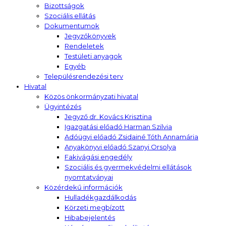
Bizottságok
Szociális ellátás
Dokumentumok
Jegyzőkönyvek
Rendeletek
Testületi anyagok
Egyéb
Településrendezési terv
Hivatal
Közös önkormányzati hivatal
Ügyintézés
Jegyző dr. Kovács Krisztina
Igazgatási előadó Harman Szilvia
Adóügyi előadó Zsidainé Tóth Annamária
Anyakönyvi előadó Szanyi Orsolya
Fakivágási engedély
Szociális és gyermekvédelmi ellátások
nyomtatványai
Közérdekű információk
Hulladékgazdálkodás
Körzeti megbízott
Hibabejelentés