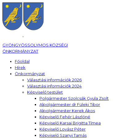
GYÖNGYÖSSOLYMOS KÖZSÉGI
ÖNKORMÁNYZAT
Főoldal
Hírek
Önkormányzat
Választási információk 2026
Választási információk 2024
Képviselő testület
Polgármester Szolcsák Gyula Zsolt
Alpolgármester dr Füleki Tibor
Alpolgármester Kerek Ákos
Képviselő Fehér Lászlóné
Képviselő Karsai Brigitta Tímea
Képviselő Lovász Péter
Képviselő Szanyi Tamás