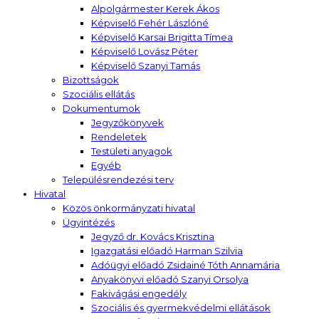
Alpolgármester Kerek Ákos
Képviselő Fehér Lászlóné
Képviselő Karsai Brigitta Tímea
Képviselő Lovász Péter
Képviselő Szanyi Tamás
Bizottságok
Szociális ellátás
Dokumentumok
Jegyzőkönyvek
Rendeletek
Testületi anyagok
Egyéb
Településrendezési terv
Hivatal
Közös önkormányzati hivatal
Ügyintézés
Jegyző dr. Kovács Krisztina
Igazgatási előadó Harman Szilvia
Adóügyi előadó Zsidainé Tóth Annamária
Anyakönyvi előadó Szanyi Orsolya
Fakivágási engedély
Szociális és gyermekvédelmi ellátások