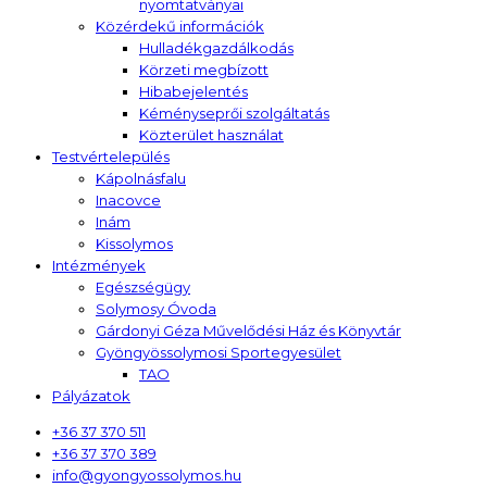
nyomtatványai
Közérdekű információk
Hulladékgazdálkodás
Körzeti megbízott
Hibabejelentés
Kéményseprői szolgáltatás
Közterület használat
Testvértelepülés
Kápolnásfalu
Inacovce
Inám
Kissolymos
Intézmények
Egészségügy
Solymosy Óvoda
Gárdonyi Géza Művelődési Ház és Könyvtár
Gyöngyössolymosi Sportegyesület
TAO
Pályázatok
+36 37 370 511
+36 37 370 389
info@gyongyossolymos.hu