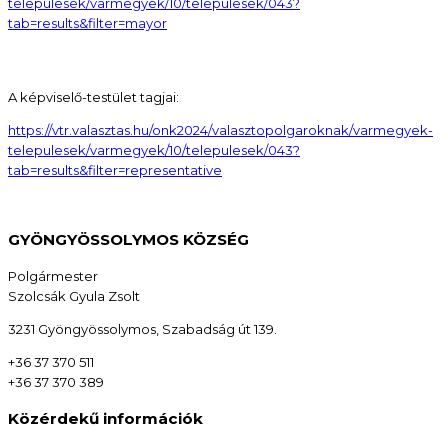
telepulesek/varmegyek/10/telepulesek/043?
tab=results&filter=mayor
A képviselő-testület tagjai:
https://vtr.valasztas.hu/onk2024/valasztopolgaroknak/varmegyek-
telepulesek/varmegyek/10/telepulesek/043?
tab=results&filter=representative
GYÖNGYÖSSOLYMOS KÖZSÉG
Polgármester
Szolcsák Gyula Zsolt
3231 Gyöngyössolymos, Szabadság út 139.
+36 37 370 511
+36 37 370 389
Közérdekű információk