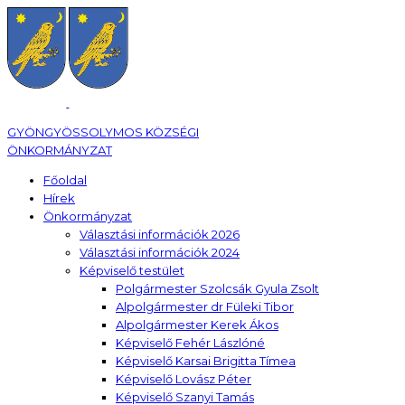
GYÖNGYÖSSOLYMOS KÖZSÉGI
ÖNKORMÁNYZAT
Főoldal
Hírek
Önkormányzat
Választási információk 2026
Választási információk 2024
Képviselő testület
Polgármester Szolcsák Gyula Zsolt
Alpolgármester dr Füleki Tibor
Alpolgármester Kerek Ákos
Képviselő Fehér Lászlóné
Képviselő Karsai Brigitta Tímea
Képviselő Lovász Péter
Képviselő Szanyi Tamás