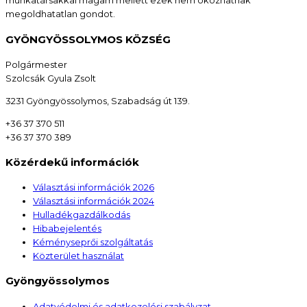
munkatársakkal magam mellett ezek nem okozhatnak
megoldhatatlan gondot.
GYÖNGYÖSSOLYMOS KÖZSÉG
Polgármester
Szolcsák Gyula Zsolt
3231 Gyöngyössolymos, Szabadság út 139.
+36 37 370 511
+36 37 370 389
Közérdekű információk
Választási információk 2026
Választási információk 2024
Hulladékgazdálkodás
Hibabejelentés
Kéményseprői szolgáltatás
Közterület használat
Gyöngyössolymos
Adatvédelmi és adatkezelési szabályzat