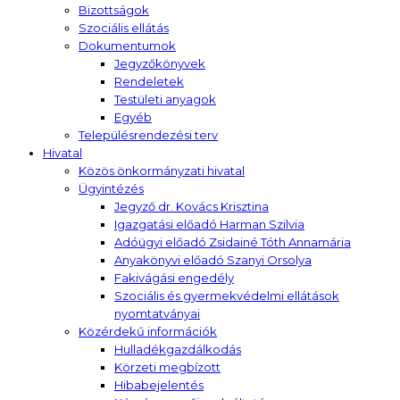
Bizottságok
Szociális ellátás
Dokumentumok
Jegyzőkönyvek
Rendeletek
Testületi anyagok
Egyéb
Településrendezési terv
Hivatal
Közös önkormányzati hivatal
Ügyintézés
Jegyző dr. Kovács Krisztina
Igazgatási előadó Harman Szilvia
Adóügyi előadó Zsidainé Tóth Annamária
Anyakönyvi előadó Szanyi Orsolya
Fakivágási engedély
Szociális és gyermekvédelmi ellátások
nyomtatványai
Közérdekű információk
Hulladékgazdálkodás
Körzeti megbízott
Hibabejelentés