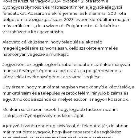
Kovács Krisztina vagyok 2024. október 12. óta látom el
Gyöngyössolymoson és Mátraszentimrén a jegyzői-aljegyzői
feladatokat. Abasáron élek férjemmel és kisfiammal. 2001. óta
dolgozom a közigazgatásban. 2023. évben kipróbáltam magam
más területen is, de a szívem és Polgármester úr felkérése
visszahúzott a közigazgatásba.
Alapvető célkitűzésem, hogy település a lakosság
megelégedésére színvonalasan, kellő szakértelemmel és
hatékonyan végezze a munkáját.
Jegyzőként az egyik legfontosabb feladatom az önkormányzati
munka törvényességének a biztosítása, a polgármester és a
képviselők tevékenységének a szakmai segítése.
Úgy érzem, hogy munkámat nagyban megkönnyíti a képviselők, a
munkatársaim és a település vezetők felém irányuló bizalma és
együttműködési szándéka, melyet ezúton is nagyon köszönök.
Munkám során azon leszek, hogy legjobb tudásom szerint
szolgáljam Gyöngyössolymos lakosságát.
A jegyzői hivatás rengeteg kihívással, és feladattal jár, de abban
már most biztos vagyok, hogy ilyen tapasztalt és segítőkész