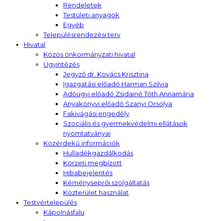
Rendeletek
Testületi anyagok
Egyéb
Településrendezési terv
Hivatal
Közös önkormányzati hivatal
Ügyintézés
Jegyző dr. Kovács Krisztina
Igazgatási előadó Harman Szilvia
Adóügyi előadó Zsidainé Tóth Annamária
Anyakönyvi előadó Szanyi Orsolya
Fakivágási engedély
Szociális és gyermekvédelmi ellátások
nyomtatványai
Közérdekű információk
Hulladékgazdálkodás
Körzeti megbízott
Hibabejelentés
Kéményseprői szolgáltatás
Közterület használat
Testvértelepülés
Kápolnásfalu