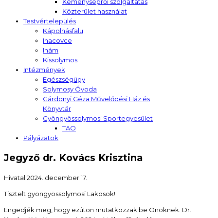
Kéményseprői szolgáltatás
Közterület használat
Testvértelepülés
Kápolnásfalu
Inacovce
Inám
Kissolymos
Intézmények
Egészségügy
Solymosy Óvoda
Gárdonyi Géza Művelődési Ház és
Könyvtár
Gyöngyössolymosi Sportegyesület
TAO
Pályázatok
Jegyző dr. Kovács Krisztina
Hivatal
2024. december 17.
Tisztelt gyöngyössolymosi Lakosok!
Engedjék meg, hogy ezúton mutatkozzak be Önöknek. Dr.