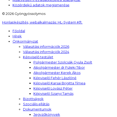
Közérdekű adatok megismerése
© 2026 Gyöngyössolymos
Honlapkészítés, webalkalmazás:
HL-System Kft.
Főoldal
Hírek
Önkormányzat
Választási információk 2026
Választási információk 2024
Képviselő testület
Polgármester Szolcsák Gyula Zsolt
Alpolgármester dr Füleki Tibor
Alpolgármester Kerek Ákos
Képviselő Fehér Lászlóné
Képviselő Karsai Brigitta Tímea
Képviselő Lovász Péter
Képviselő Szanyi Tamás
Bizottságok
Szociális ellátás
Dokumentumok
Jegyzőkönyvek