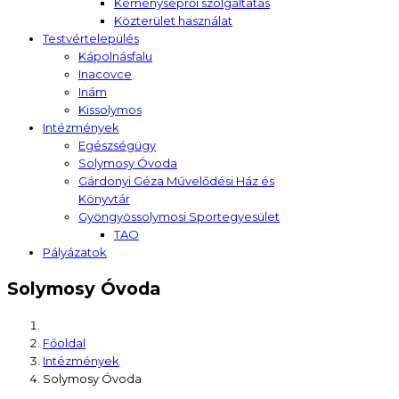
Kéményseprői szolgáltatás
Közterület használat
Testvértelepülés
Kápolnásfalu
Inacovce
Inám
Kissolymos
Intézmények
Egészségügy
Solymosy Óvoda
Gárdonyi Géza Művelődési Ház és
Könyvtár
Gyöngyössolymosi Sportegyesület
TAO
Pályázatok
Solymosy Óvoda
Főoldal
Intézmények
Solymosy Óvoda