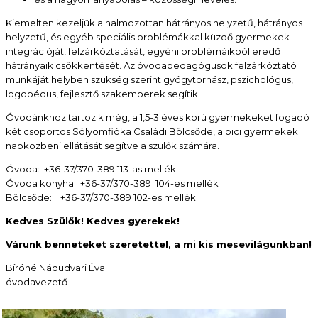
Kiemelten kezeljük a halmozottan hátrányos helyzetű, hátrányos
helyzetű, és egyéb speciális problémákkal küzdő gyermekek
integrációját, felzárkóztatását, egyéni problémáikból eredő
hátrányaik csökkentését. Az óvodapedagógusok felzárkóztató
munkáját helyben szükség szerint gyógytornász, pszichológus,
logopédus, fejlesztő szakemberek segítik.
Óvodánkhoz tartozik még, a 1,5-3 éves korú gyermekeket fogadó
két csoportos Sólyomfióka Családi Bölcsőde, a pici gyermekek
napközbeni ellátását segítve a szülők számára.
Óvoda: +36-37/370-389 113-as mellék
Óvoda konyha: +36-37/370-389 104-es mellék
Bölcsőde: : +36-37/370-389 102-es mellék
Kedves Szülők! Kedves gyerekek!
Várunk benneteket szeretettel, a mi kis mesevilágunkban!
Bíróné Nádudvari Éva
óvodavezető