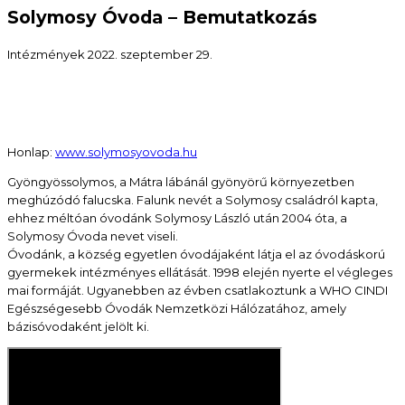
Solymosy Óvoda – Bemutatkozás
Intézmények
2022. szeptember 29.
Honlap:
www.solymosyovoda.hu
Gyöngyössolymos, a Mátra lábánál gyönyörű környezetben
meghúzódó falucska. Falunk nevét a Solymosy családról kapta,
ehhez méltóan óvodánk Solymosy László után 2004 óta, a
Solymosy Óvoda nevet viseli.
Óvodánk, a község egyetlen óvodájaként látja el az óvodáskorú
gyermekek intézményes ellátását. 1998 elején nyerte el végleges
mai formáját. Ugyanebben az évben csatlakoztunk a WHO CINDI
Egészségesebb Óvodák Nemzetközi Hálózatához, amely
bázisóvodaként jelölt ki.