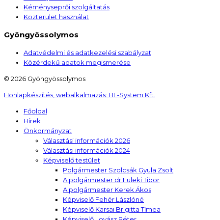
Kéményseprői szolgáltatás
Közterület használat
Gyöngyössolymos
Adatvédelmi és adatkezelési szabályzat
Közérdekű adatok megismerése
© 2026 Gyöngyössolymos
Honlapkészítés, webalkalmazás:
HL-System Kft.
Főoldal
Hírek
Önkormányzat
Választási információk 2026
Választási információk 2024
Képviselő testület
Polgármester Szolcsák Gyula Zsolt
Alpolgármester dr Füleki Tibor
Alpolgármester Kerek Ákos
Képviselő Fehér Lászlóné
Képviselő Karsai Brigitta Tímea
Képviselő Lovász Péter