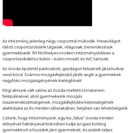
Az intézmény jelenleg négy csoporttal működik. Mesevilágot
idéző csoportszobáink tágasak, világosak, berendezésük
gyermekbarát. 110 férőhelyes modern intézményünkben a
csoportszobákhoz külön – külön mosdó és WC tartozik.
Az óvoda épületét parkosított, gazdagon felszerelt játszóudvar
veszi körül. Számos mozgásfejlesztő játék segíti a gyermekek
nagyfokú mozgásigényének kielégítését.
Régi álmunk vált valóra az óvoda melletti tornaterem
felépülésével, ahol gyermekeink mozgás
összerendezettségének, mozgásfejlődési képességének
alakítására az év minden időszakában, helyben van lehetőségünk.
Célunk, hogy intézményünk, egy kis „falusi” óvoda minden
előnyével-hátrányával biztosítani tudja az igazi boldog
gyermekkort a hozzánk járó gyermekek, és szüleik teljes