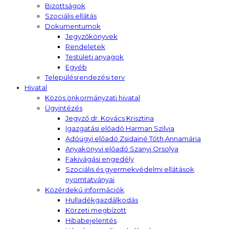
Bizottságok
Szociális ellátás
Dokumentumok
Jegyzőkönyvek
Rendeletek
Testületi anyagok
Egyéb
Településrendezési terv
Hivatal
Közös önkormányzati hivatal
Ügyintézés
Jegyző dr. Kovács Krisztina
Igazgatási előadó Harman Szilvia
Adóügyi előadó Zsidainé Tóth Annamária
Anyakönyvi előadó Szanyi Orsolya
Fakivágási engedély
Szociális és gyermekvédelmi ellátások
nyomtatványai
Közérdekű információk
Hulladékgazdálkodás
Körzeti megbízott
Hibabejelentés