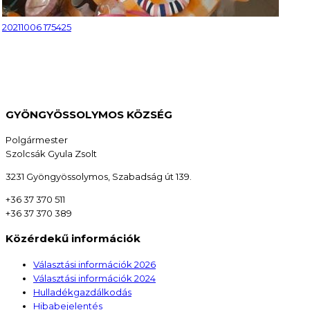
20211006 175425
GYÖNGYÖSSOLYMOS KÖZSÉG
Polgármester
Szolcsák Gyula Zsolt
3231 Gyöngyössolymos, Szabadság út 139.
+36 37 370 511
+36 37 370 389
Közérdekű információk
Választási információk 2026
Választási információk 2024
Hulladékgazdálkodás
Hibabejelentés