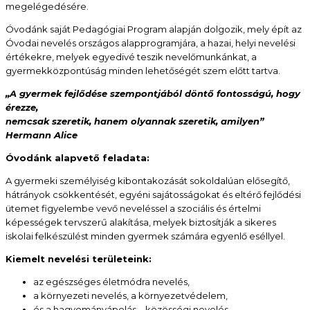
megelégedésére.
Óvodánk saját Pedagógiai Program alapján dolgozik, mely épít az
Óvodai nevelés országos alapprogramjára, a hazai, helyi nevelési
értékekre, melyek egyedivé teszik nevelőmunkánkat, a
gyermekközpontúság minden lehetőségét szem előtt tartva.
„A gyermek fejlődése szempontjából döntő fontosságú, hogy
érezze,
nemcsak szeretik, hanem olyannak szeretik, amilyen”
Hermann
Alice
Óvodánk alapvető feladata:
A gyermeki személyiség kibontakozását sokoldalúan elősegítő,
hátrányok csökkentését, egyéni sajátosságokat és eltérő fejlődési
ütemet figyelembe vevő neveléssel a szociális és értelmi
képességek tervszerű alakítása, melyek biztosítják a sikeres
iskolai felkészülést minden gyermek számára egyenlő eséllyel.
Kiemelt nevelési területeink:
az egészséges életmódra nevelés,
a környezeti nevelés, a környezetvédelem,
és a hagyományápolás – közösségi nevelés.