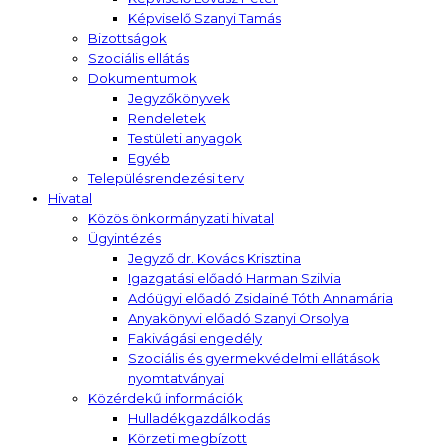
Képviselő Szanyi Tamás
Bizottságok
Szociális ellátás
Dokumentumok
Jegyzőkönyvek
Rendeletek
Testületi anyagok
Egyéb
Településrendezési terv
Hivatal
Közös önkormányzati hivatal
Ügyintézés
Jegyző dr. Kovács Krisztina
Igazgatási előadó Harman Szilvia
Adóügyi előadó Zsidainé Tóth Annamária
Anyakönyvi előadó Szanyi Orsolya
Fakivágási engedély
Szociális és gyermekvédelmi ellátások
nyomtatványai
Közérdekű információk
Hulladékgazdálkodás
Körzeti megbízott