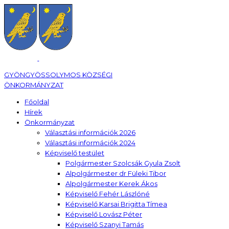
GYÖNGYÖSSOLYMOS KÖZSÉGI
ÖNKORMÁNYZAT
Főoldal
Hírek
Önkormányzat
Választási információk 2026
Választási információk 2024
Képviselő testület
Polgármester Szolcsák Gyula Zsolt
Alpolgármester dr Füleki Tibor
Alpolgármester Kerek Ákos
Képviselő Fehér Lászlóné
Képviselő Karsai Brigitta Tímea
Képviselő Lovász Péter
Képviselő Szanyi Tamás