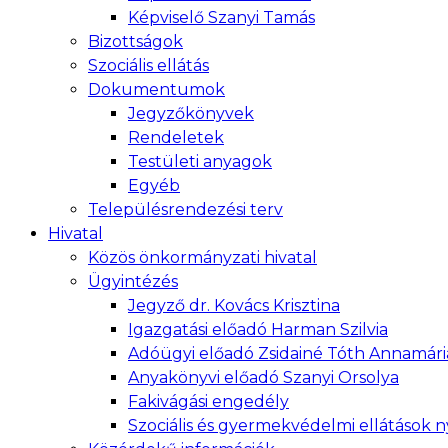
Képviselő Szanyi Tamás
Bizottságok
Szociális ellátás
Dokumentumok
Jegyzőkönyvek
Rendeletek
Testületi anyagok
Egyéb
Településrendezési terv
Hivatal
Közös önkormányzati hivatal
Ügyintézés
Jegyző dr. Kovács Krisztina
Igazgatási előadó Harman Szilvia
Adóügyi előadó Zsidainé Tóth Annamári
Anyakönyvi előadó Szanyi Orsolya
Fakivágási engedély
Szociális és gyermekvédelmi ellátások 