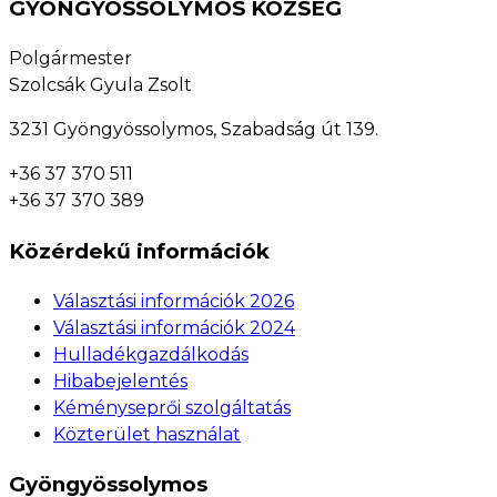
GYÖNGYÖSSOLYMOS KÖZSÉG
Polgármester
Szolcsák Gyula Zsolt
3231 Gyöngyössolymos, Szabadság út 139.
+36 37 370 511
+36 37 370 389
Közérdekű információk
Választási információk 2026
Választási információk 2024
Hulladékgazdálkodás
Hibabejelentés
Kéményseprői szolgáltatás
Közterület használat
Gyöngyössolymos