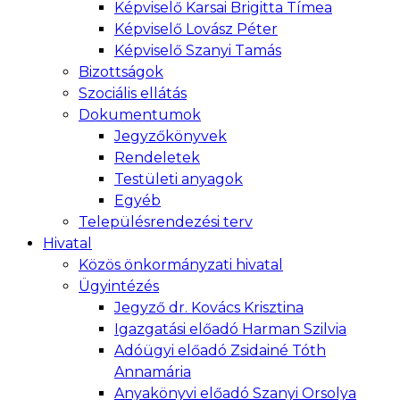
Képviselő Karsai Brigitta Tímea
Képviselő Lovász Péter
Képviselő Szanyi Tamás
Bizottságok
Szociális ellátás
Dokumentumok
Jegyzőkönyvek
Rendeletek
Testületi anyagok
Egyéb
Településrendezési terv
Hivatal
Közös önkormányzati hivatal
Ügyintézés
Jegyző dr. Kovács Krisztina
Igazgatási előadó Harman Szilvia
Adóügyi előadó Zsidainé Tóth
Annamária
Anyakönyvi előadó Szanyi Orsolya