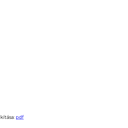
akítása:
pdf