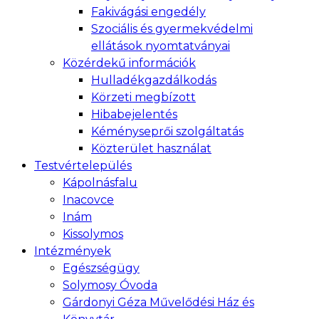
Fakivágási engedély
Szociális és gyermekvédelmi
ellátások nyomtatványai
Közérdekű információk
Hulladékgazdálkodás
Körzeti megbízott
Hibabejelentés
Kéményseprői szolgáltatás
Közterület használat
Testvértelepülés
Kápolnásfalu
Inacovce
Inám
Kissolymos
Intézmények
Egészségügy
Solymosy Óvoda
Gárdonyi Géza Művelődési Ház és