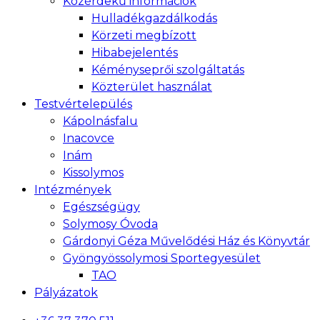
Közérdekű információk
Hulladékgazdálkodás
Körzeti megbízott
Hibabejelentés
Kéményseprői szolgáltatás
Közterület használat
Testvértelepülés
Kápolnásfalu
Inacovce
Inám
Kissolymos
Intézmények
Egészségügy
Solymosy Óvoda
Gárdonyi Géza Művelődési Ház és Könyvtár
Gyöngyössolymosi Sportegyesület
TAO
Pályázatok