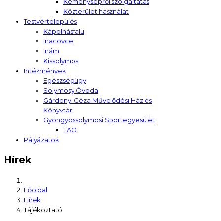
Kéményseprői szolgáltatás
Közterület használat
Testvértelepülés
Kápolnásfalu
Inacovce
Inám
Kissolymos
Intézmények
Egészségügy
Solymosy Óvoda
Gárdonyi Géza Művelődési Ház és
Könyvtár
Gyöngyössolymosi Sportegyesület
TAO
Pályázatok
Hírek
Főoldal
Hírek
Tájékoztató