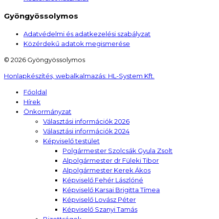
Gyöngyössolymos
Adatvédelmi és adatkezelési szabályzat
Közérdekű adatok megismerése
© 2026 Gyöngyössolymos
Honlapkészítés, webalkalmazás:
HL-System Kft.
Főoldal
Hírek
Önkormányzat
Választási információk 2026
Választási információk 2024
Képviselő testület
Polgármester Szolcsák Gyula Zsolt
Alpolgármester dr Füleki Tibor
Alpolgármester Kerek Ákos
Képviselő Fehér Lászlóné
Képviselő Karsai Brigitta Tímea
Képviselő Lovász Péter
Képviselő Szanyi Tamás
Bizottságok