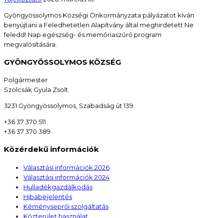
Gyöngyössolymos Községi Önkormányzata pályázatot kíván
benyújtani a Feledhetetlen Alapítvány által meghirdetett Ne
feledd! Nap egészség- és memóriaszűrő program
megvalósítására.
GYÖNGYÖSSOLYMOS KÖZSÉG
Polgármester
Szolcsák Gyula Zsolt
3231 Gyöngyössolymos, Szabadság út 139.
+36 37 370 511
+36 37 370 389
Közérdekű információk
Választási információk 2026
Választási információk 2024
Hulladékgazdálkodás
Hibabejelentés
Kéményseprői szolgáltatás
Közterület használat