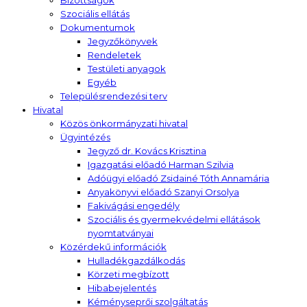
Szociális ellátás
Dokumentumok
Jegyzőkönyvek
Rendeletek
Testületi anyagok
Egyéb
Településrendezési terv
Hivatal
Közös önkormányzati hivatal
Ügyintézés
Jegyző dr. Kovács Krisztina
Igazgatási előadó Harman Szilvia
Adóügyi előadó Zsidainé Tóth Annamária
Anyakönyvi előadó Szanyi Orsolya
Fakivágási engedély
Szociális és gyermekvédelmi ellátások
nyomtatványai
Közérdekű információk
Hulladékgazdálkodás
Körzeti megbízott
Hibabejelentés
Kéményseprői szolgáltatás