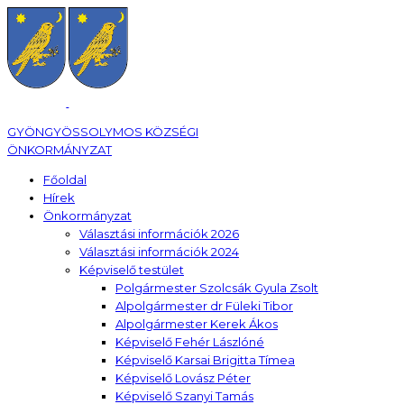
GYÖNGYÖSSOLYMOS KÖZSÉGI
ÖNKORMÁNYZAT
Főoldal
Hírek
Önkormányzat
Választási információk 2026
Választási információk 2024
Képviselő testület
Polgármester Szolcsák Gyula Zsolt
Alpolgármester dr Füleki Tibor
Alpolgármester Kerek Ákos
Képviselő Fehér Lászlóné
Képviselő Karsai Brigitta Tímea
Képviselő Lovász Péter
Képviselő Szanyi Tamás