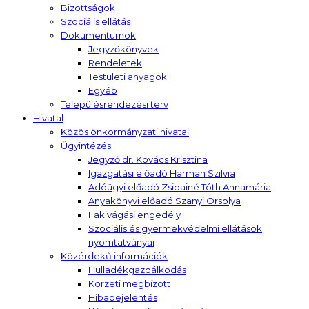
Bizottságok
Szociális ellátás
Dokumentumok
Jegyzőkönyvek
Rendeletek
Testületi anyagok
Egyéb
Településrendezési terv
Hivatal
Közös önkormányzati hivatal
Ügyintézés
Jegyző dr. Kovács Krisztina
Igazgatási előadó Harman Szilvia
Adóügyi előadó Zsidainé Tóth Annamária
Anyakönyvi előadó Szanyi Orsolya
Fakivágási engedély
Szociális és gyermekvédelmi ellátások
nyomtatványai
Közérdekű információk
Hulladékgazdálkodás
Körzeti megbízott
Hibabejelentés