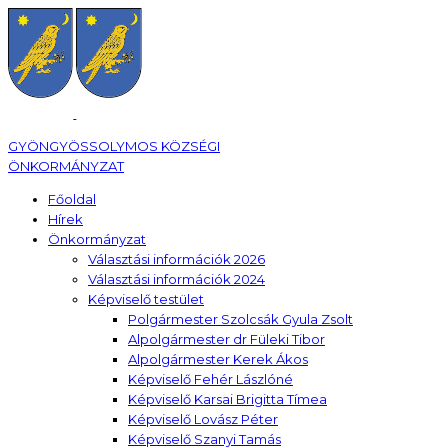
GYÖNGYÖSSOLYMOS KÖZSÉGI
ÖNKORMÁNYZAT
Főoldal
Hírek
Önkormányzat
Választási információk 2026
Választási információk 2024
Képviselő testület
Polgármester Szolcsák Gyula Zsolt
Alpolgármester dr Füleki Tibor
Alpolgármester Kerek Ákos
Képviselő Fehér Lászlóné
Képviselő Karsai Brigitta Tímea
Képviselő Lovász Péter
Képviselő Szanyi Tamás