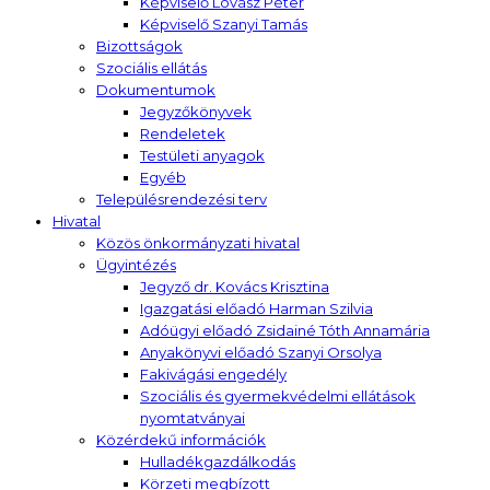
Képviselő Lovász Péter
Képviselő Szanyi Tamás
Bizottságok
Szociális ellátás
Dokumentumok
Jegyzőkönyvek
Rendeletek
Testületi anyagok
Egyéb
Településrendezési terv
Hivatal
Közös önkormányzati hivatal
Ügyintézés
Jegyző dr. Kovács Krisztina
Igazgatási előadó Harman Szilvia
Adóügyi előadó Zsidainé Tóth Annamária
Anyakönyvi előadó Szanyi Orsolya
Fakivágási engedély
Szociális és gyermekvédelmi ellátások
nyomtatványai
Közérdekű információk
Hulladékgazdálkodás
Körzeti megbízott