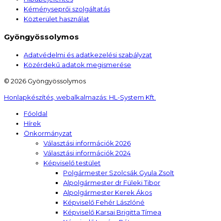
Kéményseprői szolgáltatás
Közterület használat
Gyöngyössolymos
Adatvédelmi és adatkezelési szabályzat
Közérdekű adatok megismerése
© 2026 Gyöngyössolymos
Honlapkészítés, webalkalmazás:
HL-System Kft.
Főoldal
Hírek
Önkormányzat
Választási információk 2026
Választási információk 2024
Képviselő testület
Polgármester Szolcsák Gyula Zsolt
Alpolgármester dr Füleki Tibor
Alpolgármester Kerek Ákos
Képviselő Fehér Lászlóné
Képviselő Karsai Brigitta Tímea