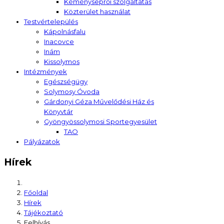
Kéményseprői szolgáltatás
Közterület használat
Testvértelepülés
Kápolnásfalu
Inacovce
Inám
Kissolymos
Intézmények
Egészségügy
Solymosy Óvoda
Gárdonyi Géza Művelődési Ház és
Könyvtár
Gyöngyössolymosi Sportegyesület
TAO
Pályázatok
Hírek
Főoldal
Hírek
Tájékoztató
Felhívás