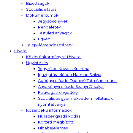
Bizottságok
Szociális ellátás
Dokumentumok
Jegyzőkönyvek
Rendeletek
Testületi anyagok
Egyéb
Településrendezési terv
Hivatal
Közös önkormányzati hivatal
Ügyintézés
Jegyző dr. Kovács Krisztina
Igazgatási előadó Harman Szilvia
Adóügyi előadó Zsidainé Tóth Annamária
Anyakönyvi előadó Szanyi Orsolya
Fakivágási engedély
Szociális és gyermekvédelmi ellátások
nyomtatványai
Közérdekű információk
Hulladékgazdálkodás
Körzeti megbízott
Hibabejelentés