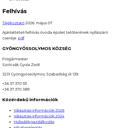
Felhívás
Tájékoztató
2026. május 07.
Ajánlattételi felhívás óvoda épület tetőterének nyílászáró
cseréje:
pdf
GYÖNGYÖSSOLYMOS KÖZSÉG
Polgármester
Szolcsák Gyula Zsolt
3231 Gyöngyössolymos, Szabadság út 139.
+36 37 370 511
+36 37 370 389
Közérdekű információk
Választási információk 2026
Választási információk 2024
Hulladékgazdálkodás
Hibabejelentés